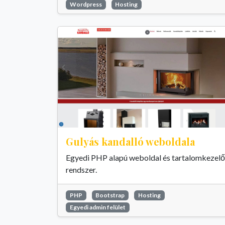
Wordpress
Hosting
Gulyás kandalló weboldala
Egyedi PHP alapú weboldal és tartalomkezelő
rendszer.
PHP
Bootstrap
Hosting
Egyedi admin felület