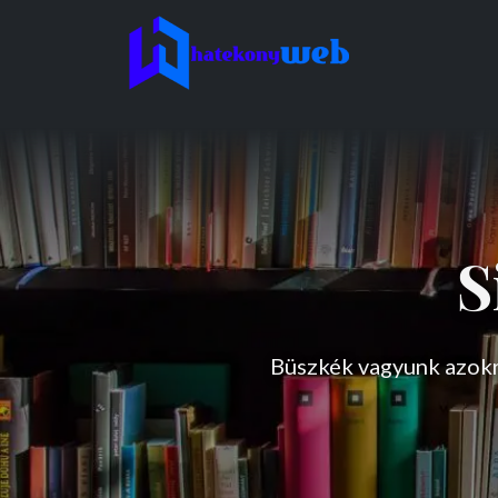
S
Büszkék vagyunk azokr