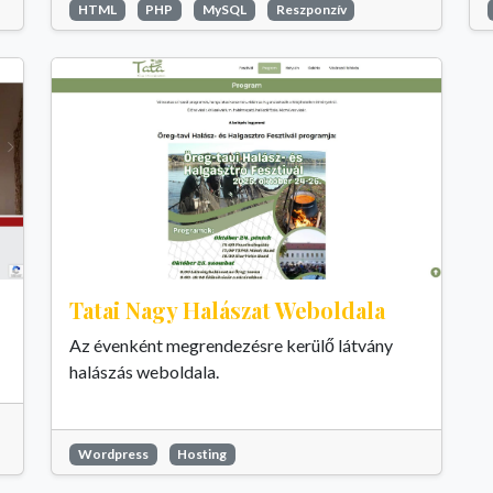
HTML
PHP
MySQL
Reszponzív
Tatai Nagy Halászat Weboldala
Az évenként megrendezésre kerülő látvány
halászás weboldala.
Wordpress
Hosting