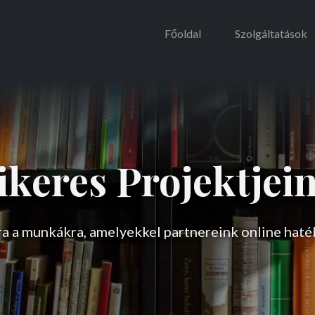
Főoldal
Szolgáltatások
ikeres Projektjei
a a munkákra, amelyekkel partnereink online haté