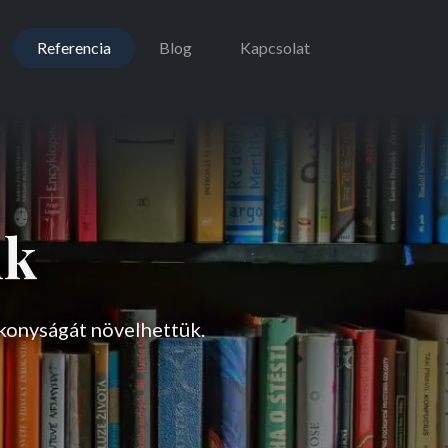
Referencia
Blog
Kapcsolat
nk
konyságát növelhettük.